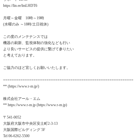
https://lin.ee/lmLHDT6
月曜～金曜 10時～19時
(水曜のみ ～18時/土日祝休)
この度のメンテナンスでは
機器の刷新、監視体制の強化なども行い
より良いサービスの提供に繋げて参りたい
と考えております。
ご協力のほど宜しくお願いいたします。
============================================================
** (https://www.r-m.jp/)
株式会社アール・エム
** https://www.r-m.jp (https://www.r-m.jp)
〒541-0052
大阪府大阪市中央区安土町2-3-13
大阪国際ビルディング 5F
Tel 06-6262-5500