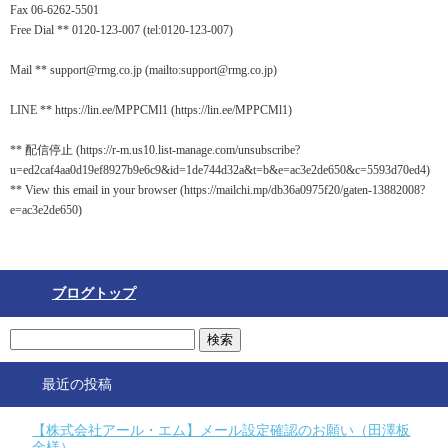
Fax 06-6262-5501
Free Dial ** 0120-123-007 (tel:0120-123-007)
Mail ** support@rmg.co.jp (mailto:support@rmg.co.jp)
LINE ** https://lin.ee/MPPCMl1 (https://lin.ee/MPPCMl1)
** 配信停止 (https://r-m.us10.list-manage.com/unsubscribe?
u=ed2caf4aa0d19ef8927b9e6c9&id=1de744d32a&t=b&e=ac3e2de650&c=5593d70ed4)
** View this email in your browser (https://mailchi.mp/db36a0975f20/gaten-13882008?
e=ac3e2de650)
ブログトップ
最近の投稿
【株式会社アール・エム】メール設定確認のお願い（田澤板
金様）