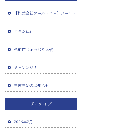
【株式会社アール・エム】メール設定確認のお願い（田澤板金様）
ハヤシ運行
弘前市じょっぱり太鼓
チャレンジ！
年末年始のお知らせ
アーカイブ
2026年2月