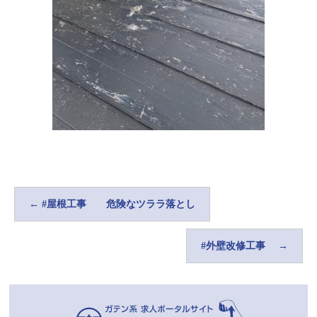
←
#屋根工事 危険なツララ落とし
#外壁改修工事
→