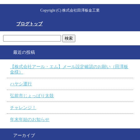
Copyright (C) 株式会社田澤板金工業
ブログトップ
最近の投稿
【株式会社アール・エム】メール設定確認のお願い（田澤板
金様）
ハヤシ運行
弘前市じょっぱり太鼓
チャレンジ！
年末年始のお知らせ
アーカイブ