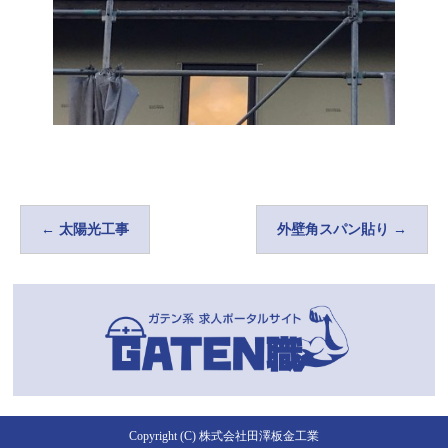
←
太陽光工事
外壁角スパン貼り
→
Copyright (C) 株式会社田澤板金工業