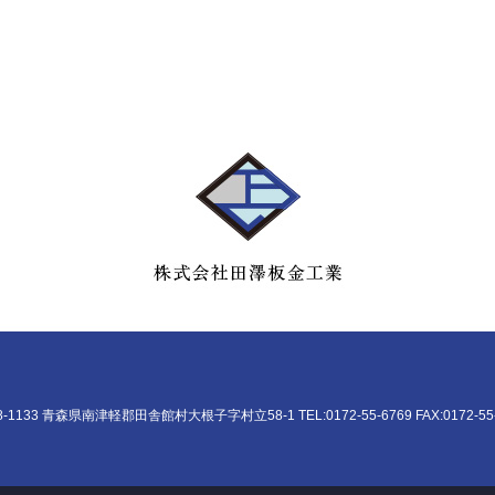
8-1133 青森県南津軽郡田舎館村大根子字村立58-1 TEL:0172-55-6769 FAX:0172-55-