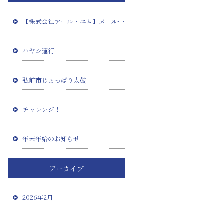
【株式会社アール・エム】メール設定確認のお願い（田澤板金様）
ハヤシ運行
弘前市じょっぱり太鼓
チャレンジ！
年末年始のお知らせ
アーカイブ
2026年2月